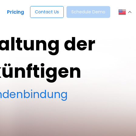
Pricing
Contact Us
Schedule Demo
altung der
ünftigen
ndenbindung