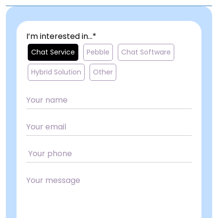
I’m interested in...*
Chat Service
Pebble
Chat Software
Hybrid Solution
Other