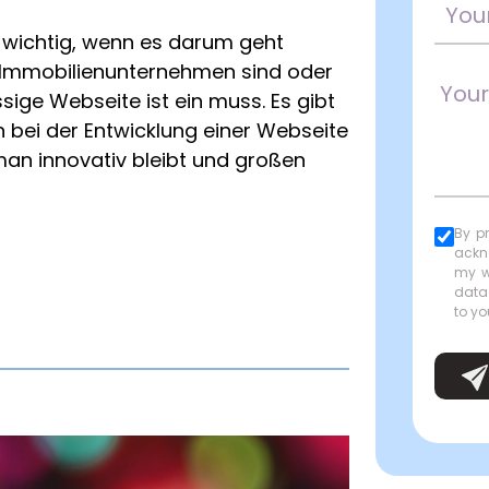
 wichtig, wenn es darum geht
 Immobilienunternehmen sind oder
sige Webseite ist ein muss. Es gibt
n bei der Entwicklung einer Webseite
man innovativ bleibt und großen
By p
ackn
my w
data
to yo