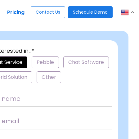
Pricing
Contact Us
Schedule Demo
terested in...*
t Service
Pebble
Chat Software
rid Solution
Other