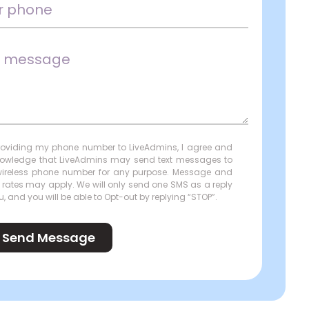
roviding my phone number to LiveAdmins, I agree and
owledge that LiveAdmins may send text messages to
ireless phone number for any purpose. Message and
 rates may apply. We will only send one SMS as a reply
u, and you will be able to Opt-out by replying “STOP”.
Send Message