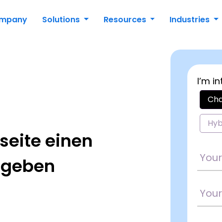
mpany
Solutions
Resources
Industries
I’m in
Cha
Hyb
seite einen
 geben